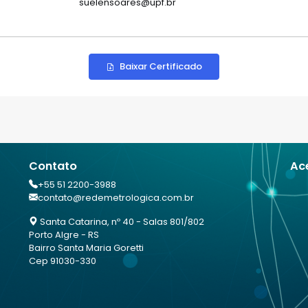
suelensoares@upf.br
Baixar Certificado
Contato
Ac
+55 51 2200-3988
contato@redemetrologica.com.br
Santa Catarina, nº 40 - Salas 801/802
Porto Algre - RS
Bairro Santa Maria Goretti
Cep 91030-330