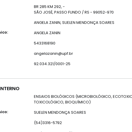
BR 285 KM 292, -
SÃO JOSÉ, PASSO FUNDO / RS - 99052-970
ANGELA ZANIN, SUELEN MENDONÇA SOARES
ico:
ANGELA ZANIN
5433168190
angelazanin@upf.br
92.034.321/0001-25
INTERNO
ENSAIOS BIOLÓGICOS (MICROBIOLÓGICO, ECOTOXI
TOXICOLÓGICO, BIOQUÍMICO)
ico:
SUELEN MENDONÇA SOARES
(54)3316-5792