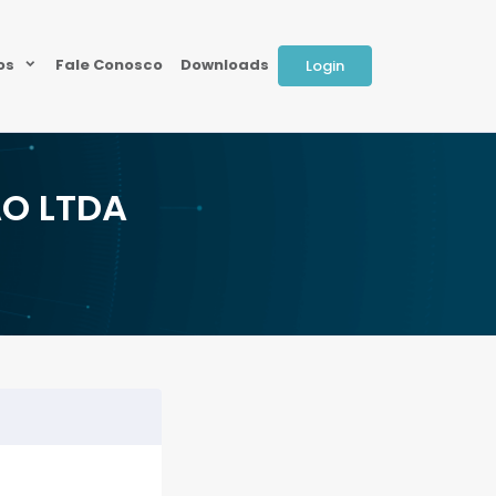
ios
Fale Conosco
Downloads
Login
O LTDA