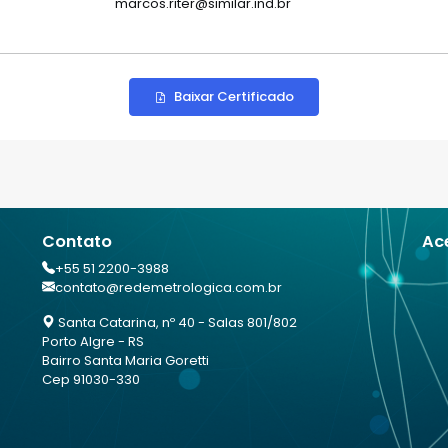
marcos.riter@similar.ind.br
Baixar Certificado
Contato
Ac
+55 51 2200-3988
contato@redemetrologica.com.br
Santa Catarina, nº 40 - Salas 801/802
Porto Algre - RS
Bairro Santa Maria Goretti
Cep 91030-330