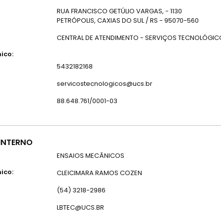
RUA FRANCISCO GETÚLIO VARGAS, - 1130
PETRÓPOLIS, CAXIAS DO SUL / RS - 95070-560
CENTRAL DE ATENDIMENTO - SERVIÇOS TECNOLÓGI
ico:
5432182168
servicostecnologicos@ucs.br
88.648.761/0001-03
INTERNO
ENSAIOS MECÂNICOS
ico:
CLEICIMARA RAMOS COZEN
(54) 3218-2986
LBTEC@UCS.BR