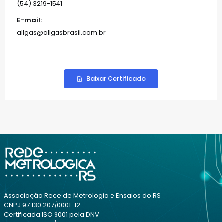
(54) 3219-1541
E-mail:
allgas@allgasbrasil.com.br
Baixar Certificado
Associação Rede de Metrologia e Ensaios do RS
CNPJ 97.130.207/0001-12
Certificada ISO 9001 pela DNV