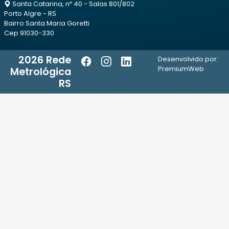
Santa Catarina, nº 40 - Salas 801/802
Porto Algre - RS
Bairro Santa Maria Goretti
Cep 91030-330
2026 Rede
Desenvolvido por:
PremiumWeb
Metrológica
RS