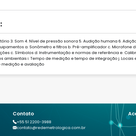
:
latório 3. Som 4. Nível de pressão sonora 5. Audição humana 6. Adiç
ipamentos a. Sonômetro e filtros b. Pré-amplificador c. Microfone d.
finições c. Símbolos d. Instrumentação e normas de referência e. Cali
tos ambientais i. Tempo de medição e tempo de integração j. Locais
de medição e avaliação
Contato
Ac
+55 51 2200-3988
contato@redemetrologica.com.br