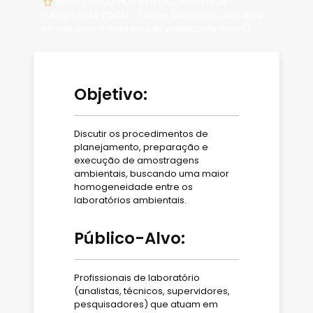
Local: CURSO POR VIDEOCONFERÊNCIA -
PLATAFORMA ZOOM - Online (síncrono, com aula
ao vivo com a instrutor por videoconferência).
Objetivo:
Discutir os procedimentos de
planejamento, preparação e
execução de amostragens
ambientais, buscando uma maior
homogeneidade entre os
laboratórios ambientais.
Público-Alvo:
Profissionais de laboratório
(analistas, técnicos, supervidores,
pesquisadores) que atuam em