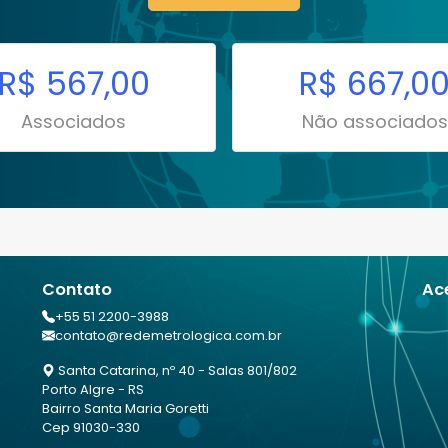
R$ 567,00
R$ 667,0
Associados
Não associados
Contato
Ac
+55 51 2200-3988
contato@redemetrologica.com.br
Santa Catarina, nº 40 - Salas 801/802
Porto Algre - RS
Bairro Santa Maria Goretti
Cep 91030-330