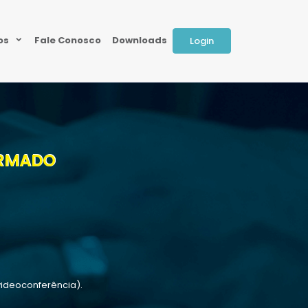
ios
Fale Conosco
Downloads
Login
FIRMADO
videoconferência).