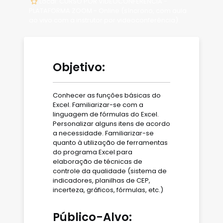
Local: CURSO POR VIDEOCONFERÊNCIA -
PLATAFORMA ZOOM - Online (síncrono, com aula
ao vivo com a instrutor por videoconferência).
Objetivo:
Conhecer as funções básicas do
Excel. Familiarizar-se com a
linguagem de fórmulas do Excel.
Personalizar alguns itens de acordo
a necessidade. Familiarizar-se
quanto à utilização de ferramentas
do programa Excel para
elaboração de técnicas de
controle da qualidade (sistema de
indicadores, planilhas de CEP,
incerteza, gráficos, fórmulas, etc.)
Público-Alvo: