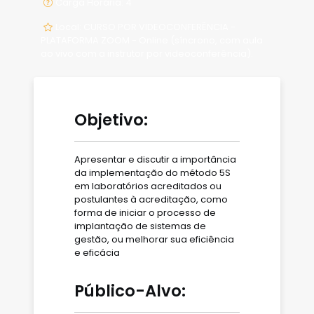
Carga Horária: 4
Local: CURSO POR VIDEOCONFERÊNCIA -
PLATAFORMA ZOOM - Online (síncrono, com aula
ao vivo com a instrutor por videoconferência).
Objetivo:
Apresentar e discutir a importância
da implementação do método 5S
em laboratórios acreditados ou
postulantes à acreditação, como
forma de iniciar o processo de
implantação de sistemas de
gestão, ou melhorar sua eficiência
e eficácia
Público-Alvo: